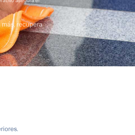
rativo asegura el
e más, recupera
riores.