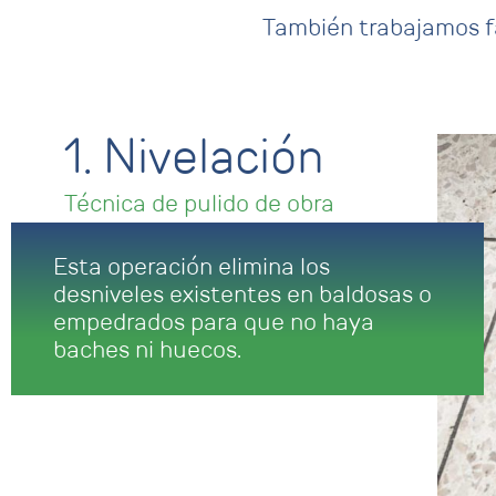
También trabajamos fa
1. Nivelación
Técnica de pulido de obra
Esta operación elimina los
desniveles existentes en baldosas o
empedrados para que no haya
baches ni huecos.