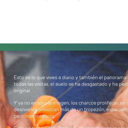
Esto es lo que vives a diario y también el panoram
todas las visitas, el suelo se ha desgastado y ha per
original.
Y ya no es sólo la imagen, los charcos proliferan en i
desniveles provocan más de un tropezón, especialm
personas mayores.