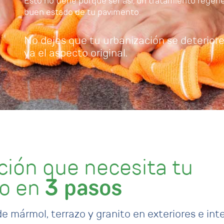
Esto no tiene porqué ser así, un tratamiento regene
buen estado de tu pavimento.
No dejes que tu urbanización se deterior
ya el aspecto original.
ción que necesita tu
lo en
3 pasos
 mármol, terrazo y granito en exteriores e inte