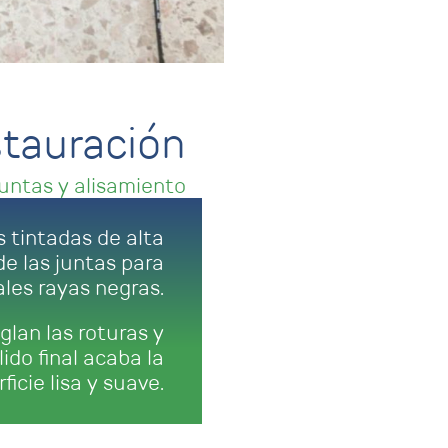
stauración
juntas y alisamiento
s tintadas de alta
e las juntas para
ales rayas negras.
glan las roturas y
ido final acaba la
icie lisa y suave.