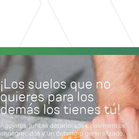
¡Los suelos que no
quieres para los
demás los tienes tú!
Agujeros, juntas deterioradas, pavimentos
ennegrecidos y un deterioro generalizado.