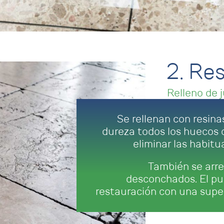
2. Re
Relleno de 
Se rellenan con resina
dureza todos los huecos d
eliminar las habitu
También se arre
desconchados. El pul
restauración con una superf