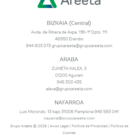
BIZKAIA (Central)
Avda. de Ribera de Axpe, 11B-1º Dpto. 111
48950 Erandio
944 803 073
grupoareeta@grupoareeta.com
ARABA
ZUMETA KALEA, 3
01200 Agurain
945 300 435
alava@grupoareeta.com
NAFARROA
Luis Morondo. 13 bajo 31006 Pamplona
948 593 041
navarra@grupoareeta.com
Grupo Areeta ® 2026 |
Aviso Legal
|
Política de Privacidad
|
Política de
Cookies