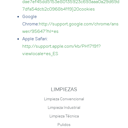
dae7ef45dd5153e80135923c693aaa0a29d69d
7dfa54dcb2c0968b4119}20cookies
Google
Chrome:
http://support.google.com/chrome/ans
wer/95647?hl=es
Apple Safari:
http://support.apple.com/kb/PH17191?
viewlocale=es_ES
LIMPIEZAS
Limpieza Convencional
Limpieza Industrial
Limpieza Técnica
Pulidos