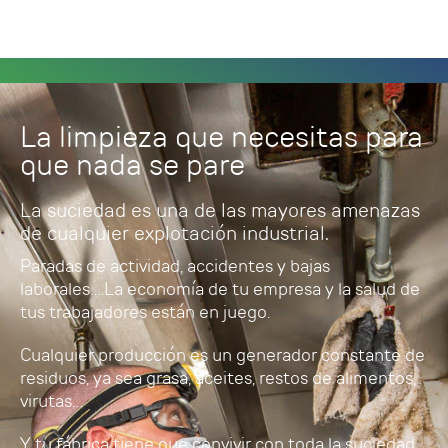
La limpieza que necesitas para
que nada se pare
La suciedad es una de las mayores amenazas
de cualquier explotación industrial.
Paradas de actividad, accidentes y bajas
laborales….La economía de tu empresa y la salud de
tus trabajadores están en juego.
Cualquier producción es un generador constante de
residuos, ya sea grasa, aceites, restos de alimentos,
virutas…
Y tu fábrica tiene que convivir con toda la suciedad