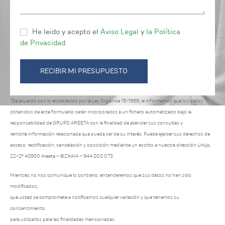
Consentimiento
He leido y acepto el
Aviso Legal
y
la Política
de Privacidad.
*
“De acuerdo con lo establecido por la Ley Orgánica 15/1999, le informamos que los datos
obtenidos de este formulario serán incorporados a un fichero automatizado bajo la
responsabilidad de GRUPO AREETA con la finalidad de atender sus consultas y
remitirle información relacionada que pueda ser de su interés. Puede ejercer sus derechos de
acceso, rectificación, cancelación y oposición mediante un escrito a nuestra dirección Urkijo,
22-2º 48930 Areeta – BIZKAIA – 944 803 073.
Mientras no nos comunique lo contrario, entenderemos que sus datos no han sido
modificados,
que usted se compromete a notificarnos cualquier variación y que tenemos su
consentimiento
para utilizarlos para las finalidades mencionadas.